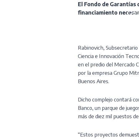
Skip
El Fondo de Garantías d
to
¿Qui
financiamiento necesar
content
Rabinovich, Subsecretario 
Ciencia e Innovación Tecnol
en el predio del Mercado Ce
por la empresa Grupo Mitre
Buenos Aires.
Dicho complejo contará con
Banco, un parque de juegos 
más de diez mil puestos de 
“Estos proyectos demuestr