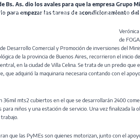
e Bs. As. dio los avales para que la empresa Grupo Mi
énes somos?
Nuestras garantías
Asesorate con nosotr
io para empezar las tareas de acondicionamiento del
Verónica
de FOGAB
de Desarrollo Comercial y Promoción de inversiones del Mini
ógica de la provincia de Buenos Aires, recorrieron el inicio de
ntral, en la ciudad de Villa Celina. Se trata de un predio que
, que adquirió la maquinaria necesaria contando con el apoy
 36mil mts2 cubiertos en el que se desarrollarán 2400 comerc
para niños y una estación de servicio. Una vez finalizada la o
trabajo.
an que las PyMEs son quienes motorizan, junto con el apoyo