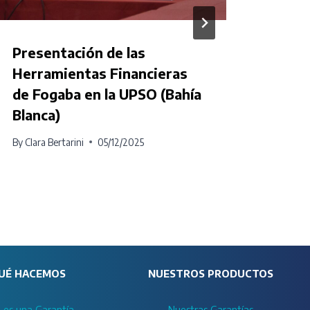
Presentación de las
Visit
Herramientas Financieras
Carm
de Fogaba en la UPSO (Bahía
By
Clara
Blanca)
By
Clara Bertarini
05/12/2025
UÉ HACEMOS
NUESTROS PRODUCTOS
 es una Garantía
Nuestras Garantías