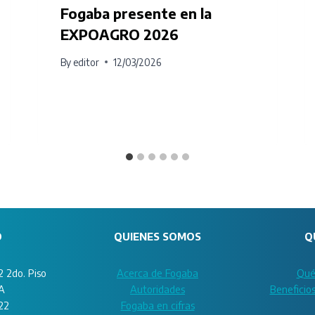
Fogaba presente en la
EXPOAGRO 2026
By
editor
12/03/2026
O
QUIENES SOMOS
Q
 2do. Piso
Acerca de Fogaba
Qué
A
Autoridades
Beneficio
22
Fogaba en cifras