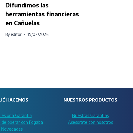
Difundimos las
Parti
herramientas financieras
y Co
en Cañuelas
prod
By
editor
19/02/2026
By
edito
UÉ HACEMOS
NUESTROS PRODUCTOS
 es una Garantía
Nuestras Garantías
s de operar con Fogaba
Asesorate con nosotros
Novedades