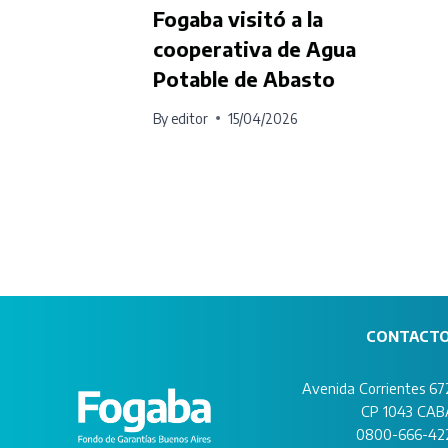
Fogaba visitó a la
 la
cooperativa de Agua
Potable de Abasto
By
editor
15/04/2026
CONTACT
Avenida Corrientes 672
CP 1043 CAB
0800-666-42