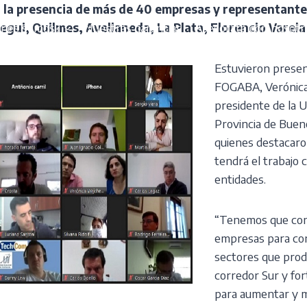
 la presencia de más de 40 empresas y representante
énes somos?
Nuestras garantías
Asesorate con nosotr
egui, Quilmes, Avellaneda, La Plata, Florencio Varel
Estuvieron presen
FOGABA, Verónica
presidente de la U
Provincia de Bueno
quienes destacaron
tendrá el trabajo
entidades.
“Tenemos que con
empresas para con
sectores que produ
corredor Sur y for
para aumentar y m