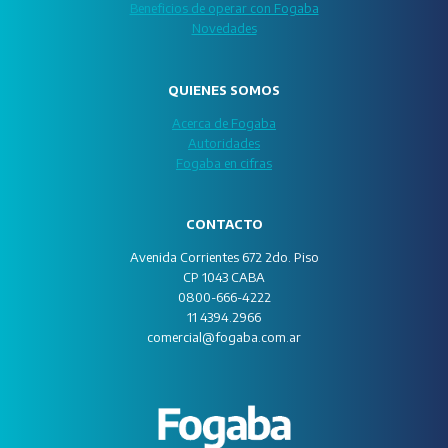
Beneficios de operar con Fogaba
Novedades
QUIENES SOMOS
Acerca de Fogaba
Autoridades
Fogaba en cifras
CONTACTO
Avenida Corrientes 672 2do. Piso
CP 1043 CABA
0800-666-4222
11 4394.2966
comercial@fogaba.com.ar