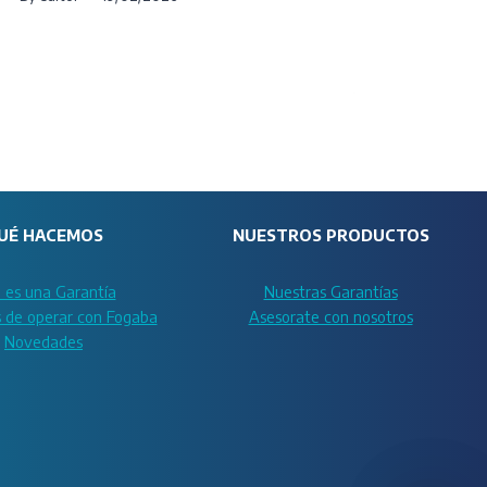
UÉ HACEMOS
NUESTROS PRODUCTOS
 es una Garantía
Nuestras Garantías
s de operar con Fogaba
Asesorate con nosotros
Novedades