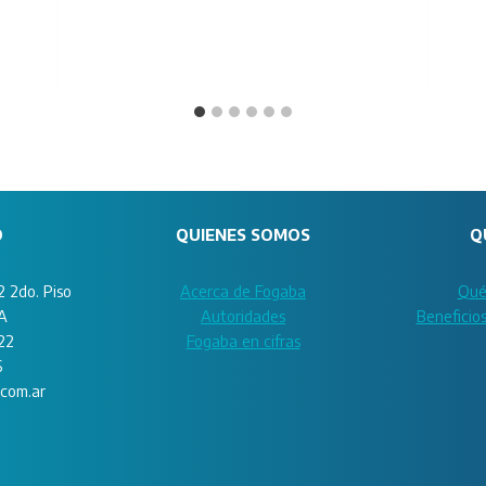
O
QUIENES SOMOS
Q
 2do. Piso
Acerca de Fogaba
Qué
A
Autoridades
Beneficio
22
Fogaba en cifras
6
com.ar