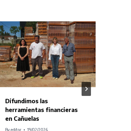
Difundimos las
Parti
herramientas financieras
y Co
en Cañuelas
prod
By
editor
19/02/2026
By
edito