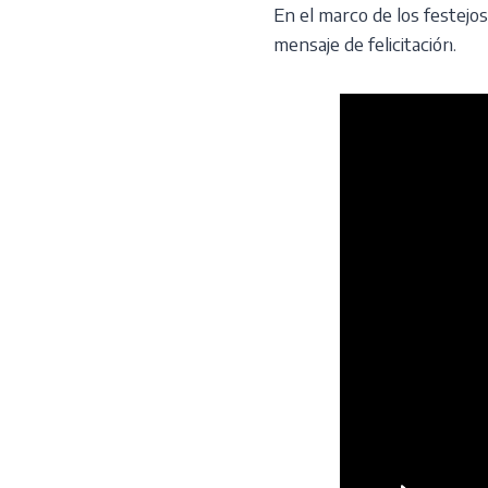
Skip
En el marco de los festej
to
¿Qui
mensaje de felicitación.
content