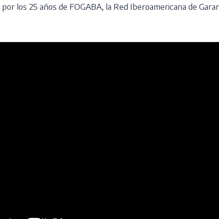
os por los 25 años de FOGABA, la Red Iberoamericana de Gara
énes somos?
Nuestras garantías
Asesorate con nosotr