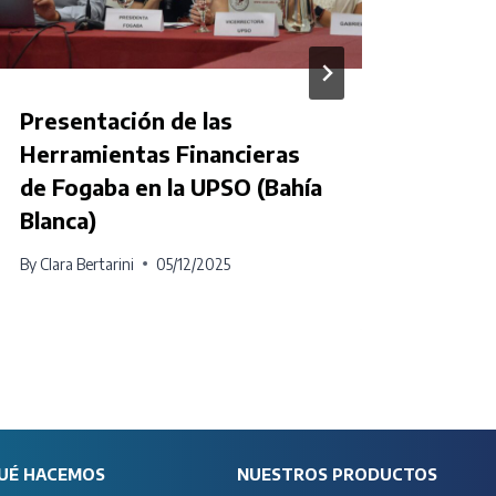
Presentación de las
Visit
Herramientas Financieras
Carm
de Fogaba en la UPSO (Bahía
By
Clara
Blanca)
By
Clara Bertarini
05/12/2025
UÉ HACEMOS
NUESTROS PRODUCTOS